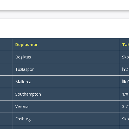
Deplasman
Ta
Beşiktaş
Skor
Tuzlaspor
İY2
Mallorca
İlk 
Southampton
1/X
Verona
3.7
Freiburg
Skor