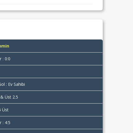
hmin
 : 0:0
Gol : Ev Sahibi
 & Üst 2.5
5 Üst
 : 4:5