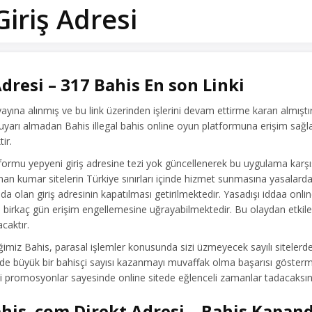
iriş Adresi
dresi – 317 Bahis En son Linki
ayına alınmış ve bu link üzerinden işlerini devam ettirme kararı almıştı
 uyarı almadan Bahis illegal bahis online oyun platformuna erişim sağla
ir.
 platformu yepyeni giriş adresine tezi yok güncellenerek bu uygulama ka
bulunan kumar sitelerin Türkiye sınırları içinde hizmet sunmasına yasal
a olan giriş adresinin kapatılması getirilmektedir. Yasadışı iddaa online
a birkaç gün erişim engellemesine uğrayabilmektedir. Bu olaydan etki
caktır.
miz Bahis, parasal işlemler konusunda sizi üzmeyecek sayılı sitelerdend
e büyük bir bahisçi sayısı kazanmayı muvaffak olma başarısı gösterm
kli promosyonlar sayesinde online sitede eğlenceli zamanlar tadacaksın
ahis .com Direkt Adresi – Bahis Kapan