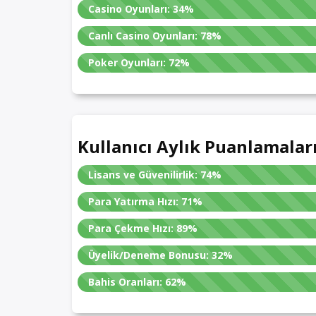
Casino Oyunları:
34%
Canlı Casino Oyunları:
78%
Poker Oyunları:
72%
Kullanıcı Aylık Puanlamalar
Lisans ve Güvenilirlik:
74%
Para Yatırma Hızı:
71%
Para Çekme Hızı:
89%
Üyelik/Deneme Bonusu:
32%
Bahis Oranları:
62%