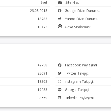
Evet
Site Hızı:
23.08.2018
Google Dizin Durumu:
18783
Yahoo Dizin Durumu
10473
Alexa Sıralaması:
i
42758
Facebook Paylaşımı:
23091
Twitter Takipçi:
18363
Instagram Takipçi:
19283
Google Takipçi:
8659
Linkedin Paylaşımı: