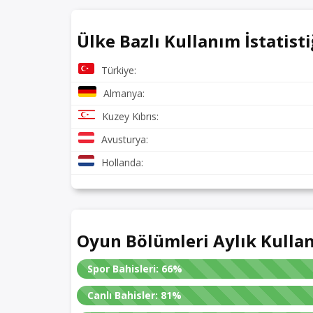
Ülke Bazlı Kullanım İstatisti
Türkiye:
Almanya:
Kuzey Kıbrıs:
Avusturya:
Hollanda:
Oyun Bölümleri Aylık Kulla
Spor Bahisleri:
66%
Canlı Bahisler:
81%