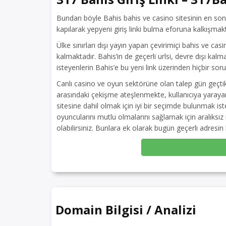
Bundan böyle Bahis bahis ve casino sitesinin en son 
kapılarak yepyeni giriş linki bulma eforuna kalkışmakt
Ülke sınırları dışı yayın yapan çevirimiçi bahis ve ca
kalmaktadır. Bahis’in de geçerli urlsi, devre dışı k
isteyenlerin Bahis’e bu yeni link üzerinden hiçbir sor
Canlı casino ve oyun sektörüne olan talep gün geçti
arasındaki çekişme ateşlenmekte, kullanıcıya yaraya
sitesine dahil olmak için iyi bir seçimde bulunmak is
oyuncularını mutlu olmalarını sağlamak için aralıksız res
olabilirsiniz. Bunlara ek olarak bugün geçerli adresin
Domain Bilgisi / Analizi