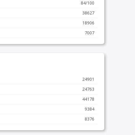
84/100
38627
18906
7007
24901
24763
44178
9384
8376