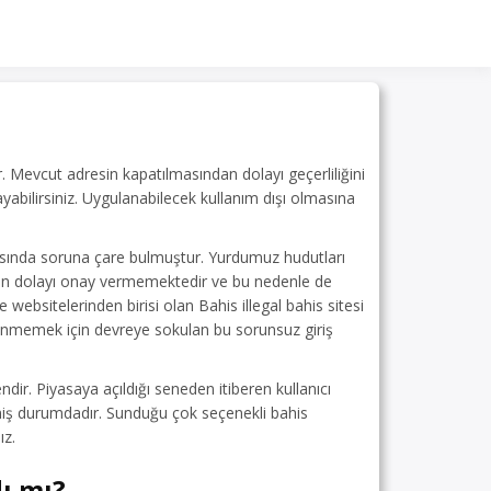
r. Mevcut adresin kapatılmasından dolayı geçerliliğini
yabilirsiniz. Uygulanabilecek kullanım dışı olmasına
rşısında soruna çare bulmuştur. Yurdumuz hudutları
ardan dolayı onay vermemektedir ve bu nedenle de
 websitelerinden birisi olan Bahis illegal bahis sitesi
lenmemek için devreye sokulan bu sorunsuz giriş
ir. Piyasaya açıldığı seneden itiberen kullanıcı
iş durumdadır. Sunduğu çok seçenekli bahis
ız.
dı mı?