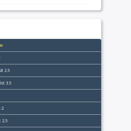
n
t
lt 2.5
st 3.5
1:2
 2.5