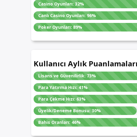
Casino Oyunları:
32%
Canlı Casino Oyunları:
96%
Poker Oyunları:
89%
Kullanıcı Aylık Puanlamalar
Lisans ve Güvenilirlik:
73%
Para Yatırma Hızı:
41%
Para Çekme Hızı:
63%
Üyelik/Deneme Bonusu:
30%
Bahis Oranları:
46%