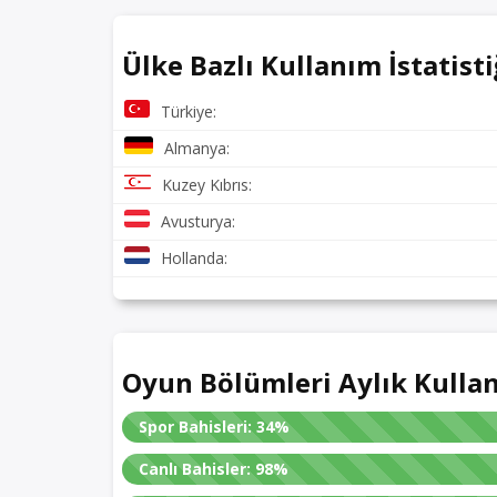
Ülke Bazlı Kullanım İstatisti
Türkiye:
Almanya:
Kuzey Kıbrıs:
Avusturya:
Hollanda:
Oyun Bölümleri Aylık Kulla
Spor Bahisleri:
34%
Canlı Bahisler:
98%