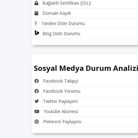
Bağlantı Sertifikası (SSL):
Domain Kaydı:
Yandex Dizin Durumu
Bing Dizin Durumu
Sosyal Medya Durum Analiz
Facebook Takipçi:
Facebook Yorumu:
Twitter Paylaşımı:
Youtube Abonesi:
Pinterest Paylaşımı: