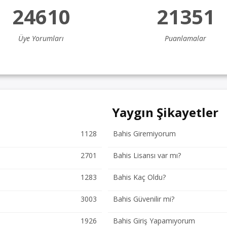
24610
21351
Üye Yorumları
Puanlamalar
Yaygın Şikayetler
1128
Bahis Giremiyorum
2701
Bahis Lisansı var mı?
1283
Bahis Kaç Oldu?
3003
Bahis Güvenilir mi?
1926
Bahis Giriş Yapamıyorum