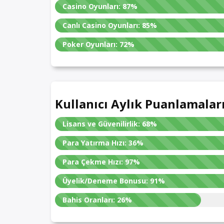
Casino Oyunları:
87%
Canlı Casino Oyunları:
85%
Poker Oyunları:
72%
Kullanıcı Aylık Puanlamalar
Lisans ve Güvenilirlik:
68%
Para Yatırma Hızı:
36%
Para Çekme Hızı:
97%
Üyelik/Deneme Bonusu:
91%
Bahis Oranları:
26%