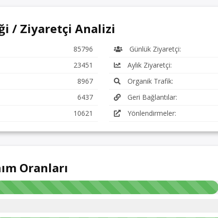
ği / Ziyaretçi Analizi
85796
Günlük Ziyaretçi:
23451
Aylık Ziyaretçi:
8967
Organik Trafik:
6437
Geri Bağlantılar:
10621
Yönlendirmeler:
nım Oranları