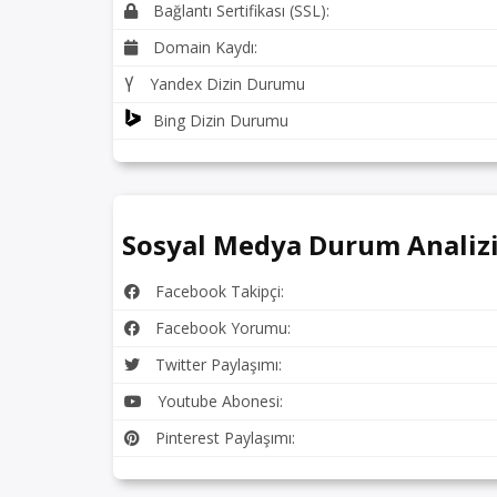
Bağlantı Sertifikası (SSL):
Domain Kaydı:
Yandex Dizin Durumu
Bing Dizin Durumu
Sosyal Medya Durum Analiz
Facebook Takipçi:
Facebook Yorumu:
Twitter Paylaşımı:
Youtube Abonesi:
Pinterest Paylaşımı: