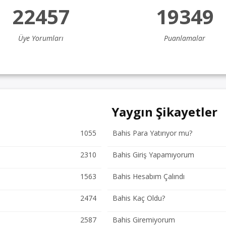
22457
19349
Üye Yorumları
Puanlamalar
Yaygın Şikayetler
1055
Bahis Para Yatırıyor mu?
2310
Bahis Giriş Yapamıyorum
1563
Bahis Hesabım Çalındı
2474
Bahis Kaç Oldu?
2587
Bahis Giremiyorum