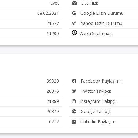
Evet
Site Hızı:
08.02.2021
Google Dizin Durumu:
21577
Yahoo Dizin Durumu
11200
Alexa Sıralaması:
i
39820
Facebook Paylaşımı:
20876
Twitter Takipçi:
21889
Instagram Takipçi:
20849
Google Takipçi:
6717
Linkedin Paylaşımı: