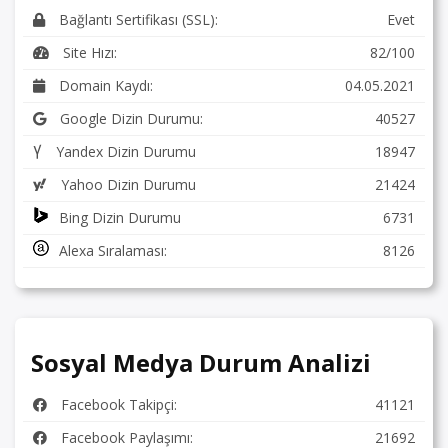
Bağlantı Sertifikası (SSL):
Evet
Site Hızı:
82/100
Domain Kaydı:
04.05.2021
Google Dizin Durumu:
40527
Yandex Dizin Durumu
18947
Yahoo Dizin Durumu
21424
Bing Dizin Durumu
6731
Alexa Sıralaması:
8126
Sosyal Medya Durum Analizi
Facebook Takipçi:
41121
Facebook Paylaşımı:
21692