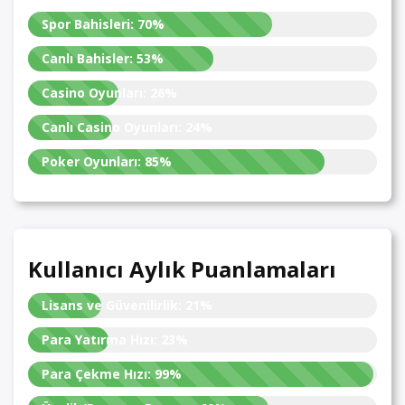
Spor Bahisleri:
70%
Canlı Bahisler:
53%
Casino Oyunları:
26%
Canlı Casino Oyunları:
24%
Poker Oyunları:
85%
Kullanıcı Aylık Puanlamaları
Lisans ve Güvenilirlik:
21%
Para Yatırma Hızı:
23%
Para Çekme Hızı:
99%