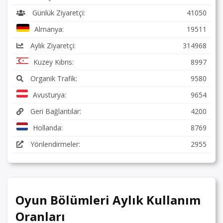
Günlük Ziyaretçi:
41050
Almanya:
19511
Aylık Ziyaretçi:
314968
Kuzey Kıbrıs:
8997
Organik Trafik:
9580
Avusturya:
9654
Geri Bağlantılar:
4200
Hollanda:
8769
Yönlendirmeler:
2955
Oyun Bölümleri Aylık Kullanım
Oranları