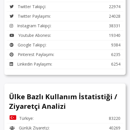
Twitter Takipçi:
22974
Twitter Paylaşımı:
24028
Instagram Takipçi:
38331
Youtube Abonesi:
19340
Google Takipçi:
9384
Pinterest Paylaşımı:
6235
Linkedin Paylaşımı:
6254
Ülke Bazlı Kullanım İstatistiği /
Ziyaretçi Analizi
Türkiye:
83220
Günlük Ziyaretçi:
40269