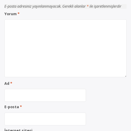
E-posta adresiniz yayınlanmayacak.
Gerekli alanlar
*
ile işaretlenmişlerdir
Yorum
*
Ad
*
E-posta
*
İnternet sitesi