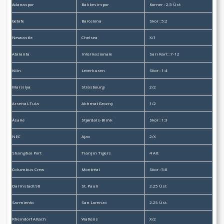
Adanaspor
Balıkesirspor
Korner : 2.5 Üst
Getafe
Barcelona
Skor : 5:2
Newcastle
Chelsea
X/1
Atalanta
Internazionale
Sarı Kart : 7-12
Köln
Leverkusen
Skor : 1:4
Marsilya
Strasbourg
2/2
Arsenal-Tula
Akhmat Grozny
1/2
Åsane
Stjørdals-Blink
Skor : 1:3
NEC
Ajax
2/X
Shanghai Port
Tianjin Tigers
4 Alt
Columbus Crew
Montréal
Skor : 5:0
Darmstadt 98
St. Pauli
2.25 Üst
Sarmiento
San Lorenzo
2.25 Üst
Rheindorf Altach
Wattens
X/2