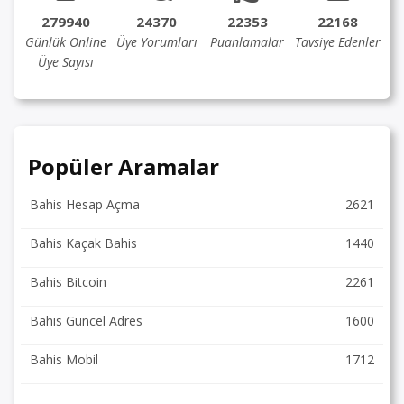
279940
24370
22353
22168
Günlük Online
Üye Yorumları
Puanlamalar
Tavsiye Edenler
Üye Sayısı
Popüler Aramalar
Bahis Hesap Açma
2621
Bahis Kaçak Bahis
1440
Bahis Bitcoin
2261
Bahis Güncel Adres
1600
Bahis Mobil
1712