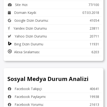
Site Hızı:
77/100
Domain Kaydı:
07.03.2018
Google Dizin Durumu:
41054
Yandex Dizin Durumu
23811
Yahoo Dizin Durumu
20711
Bing Dizin Durumu
11931
Alexa Sıralaması:
6203
Sosyal Medya Durum Analizi
Facebook Takipçi:
40641
Facebook Paylaşımı:
19938
Facebook Yorumu:
21613