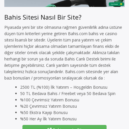
Bahis Sitesi Nasıl Bir Site?
Piyasada yeni bir site olmasına rağmen güvenilirlik adına üstüne
düşen tüm kriterleri yerine getiren Bahis.com bahis ve casino
sitesi lisanslı bir sitedir. Üyelerin tüm para yatırım ve çekim
işlemlerini hiçbir aksama olmadan tamamlayan finans ekibi de
diğer siteler örnek olacak şekilde çalışmaktadır. Aklınıza takılan
herhangi bir sorun ya da soruda Bahis Canlı Destek birimi ile
iletişime geçebilirsiniz. Canlı yardım sayesinde tüm destek
talepleriniz hızlıca sonuçlandırılır. Bahis.com sitesinde yer alan
bazı bonusları / promosyonları sıralayacak olursak da :
2500 TL (%100) İlk Yatırım – Hoşgeldin Bonusu
50 TL Bedava Bahis / Freebet veya 50 Bedava Spin
%100 Çevrimsiz Yatırım Bonusu
%20 Çevrimsiz Yatırım Bonusu
%50 Ekstra Kayıp Bonusu
%50 Her Ay İlk Yatırım Bonusu