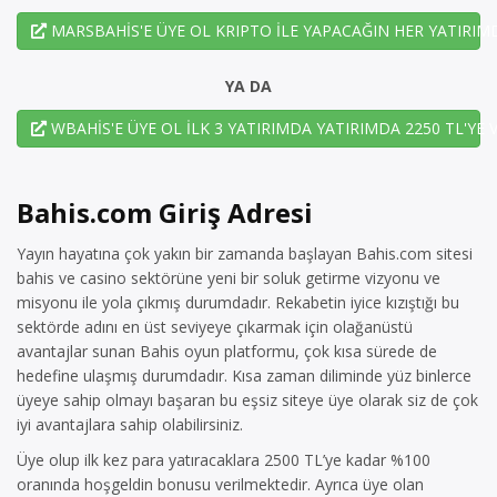
MARSBAHİS'E ÜYE OL KRIPTO İLE YAPACAĞIN HER YATIRIM
YA DA
WBAHİS'E ÜYE OL İLK 3 YATIRIMDA YATIRIMDA 2250 TL'
Bahis.com Giriş Adresi
Yayın hayatına çok yakın bir zamanda başlayan Bahis.com sitesi
bahis ve casino sektörüne yeni bir soluk getirme vizyonu ve
misyonu ile yola çıkmış durumdadır. Rekabetin iyice kızıştığı bu
sektörde adını en üst seviyeye çıkarmak için olağanüstü
avantajlar sunan Bahis oyun platformu, çok kısa sürede de
hedefine ulaşmış durumdadır. Kısa zaman diliminde yüz binlerce
üyeye sahip olmayı başaran bu eşsiz siteye üye olarak siz de çok
iyi avantajlara sahip olabilirsiniz.
Üye olup ilk kez para yatıracaklara 2500 TL’ye kadar %100
oranında hoşgeldin bonusu verilmektedir. Ayrıca üye olan